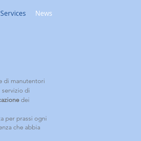
Services
News
e di manutentori
 servizio di
icazione
dei
ta per prassi ogni
tenza che abbia