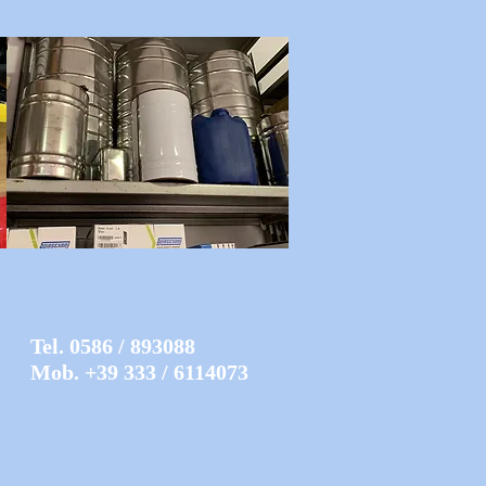
Tel. 0586 / 893088
Mob. +39 333 / 6114073