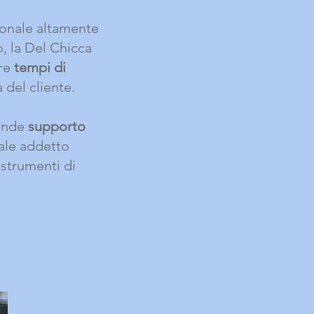
sionale altamente
o, la Del Chicca
are
tempi di
a del cliente.
iende
supporto
ale addetto
i strumenti di