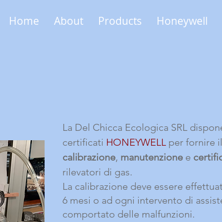
Home
About
Products
Honeywell
La Del Chicca Ecologica SRL dispon
certificati
HONEYWELL
per fornire il
calibrazione
,
manutenzione
e
certif
rilevatori di gas.
La calibrazione deve essere effettua
6 mesi o ad ogni intervento di assis
comportato delle malfunzioni.